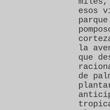
miles,
esos v
parque
pompos
cortez
la ave
que de
racion
de pal
planta
antici
tropic