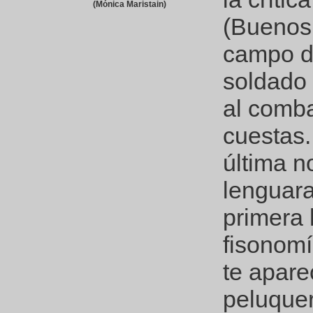
(Mónica Maristain)
(Buenos 
campo de
soldado 
al comba
cuestas
última n
lenguara
primera 
fisonomí
te apare
peluquer