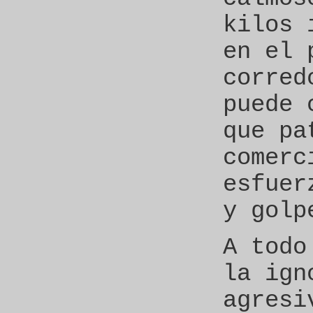
kilos 
en el 
corred
puede 
que pa
comerc
esfuer
y golp
A todo
la ign
agresi