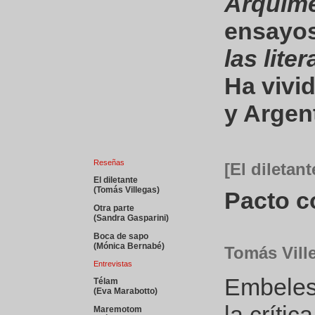
Arquím
ensayo
las lite
Ha vivid
y Argen
Reseñas
[El diletant
El diletante
(Tomás Villegas)
Pacto c
Otra parte
(Sandra Gasparini)
Boca de sapo
(Mónica Bernabé)
Tomás Vill
Entrevistas
Embelesa
Télam
(Eva Marabotto)
la críti
Maremotom