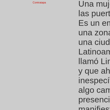
Una muj
Contratapa
las puer
Es un e
una zona
una ciud
Latinoam
llamó Li
y que ah
inespecí
algo cam
presenci
manifies