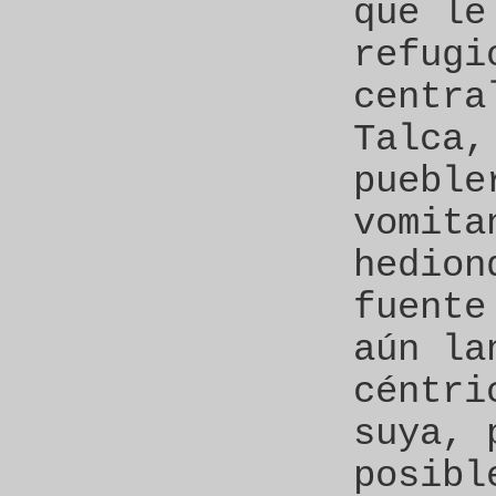
que le
refugi
centra
Talca,
pueble
vomita
hedion
fuente
aún la
céntri
suya, 
posibl