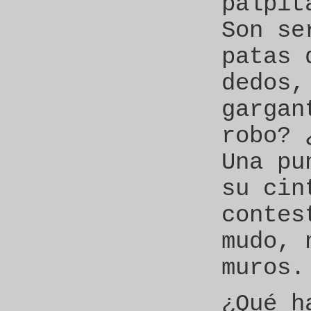
palpit
Son se
patas 
dedos,
gargan
robo? 
Una pu
su cin
contes
mudo, 
muros.
¿Qué h