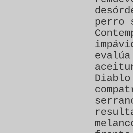
desórd
perro 
Contem
impávi
evalúa
aceitu
Diablo
compat
serran
result
melanc