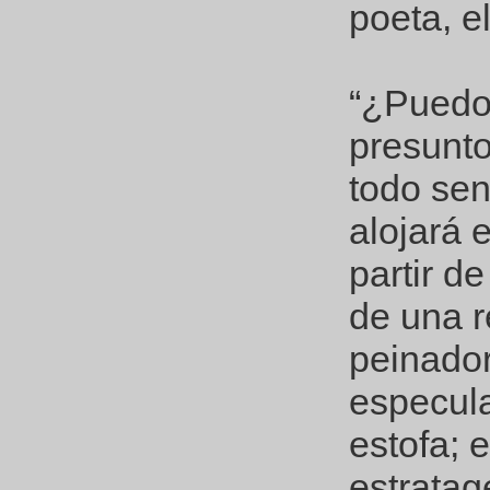
poeta, e
“¿Puedo
presunto
todo sen
alojará 
partir d
de una r
peinador
especula
estofa; 
estratag