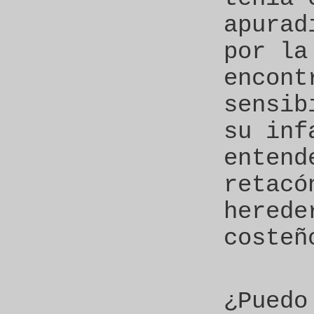
apurad
por la
encont
sensib
su inf
entend
retacó
herede
costeñ
¿Puedo