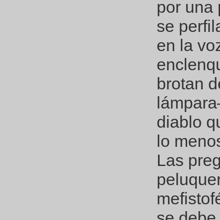
por una 
se perfi
en la vo
enclenqu
brotan d
lámpara–
diablo q
lo menos
Las preg
peluquer
mefistof
se debe 