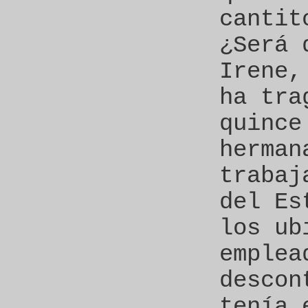
cantit
¿Será 
Irene,
ha tra
quince
herman
trabaj
del Es
los ub
emplea
descon
tenía 