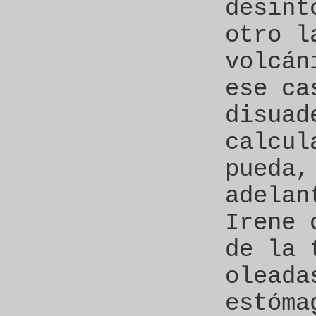
desint
otro l
volcán
ese ca
disuad
calcul
pueda,
adelan
Irene 
de la 
oleada
estóma