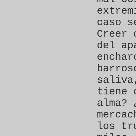
extrem
caso s
Creer 
del ap
enchar
barros
saliva
tiene 
alma? 
mercac
los tr