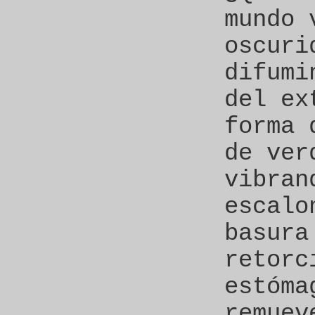
mundo 
oscuri
difumi
del ex
forma 
de ver
vibran
escalo
basura
retorc
estóma
remuev