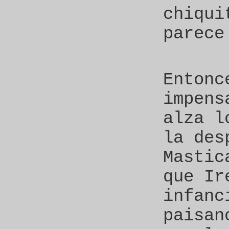
chiqui
parece
Entonc
impens
alza l
la des
Mastic
que Ir
infanc
paisan