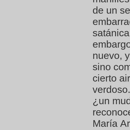
de un se
embarra
satánica
embargo,
nuevo, 
sino co
cierto ai
verdoso.
¿un mudo
reconoce
María Ar