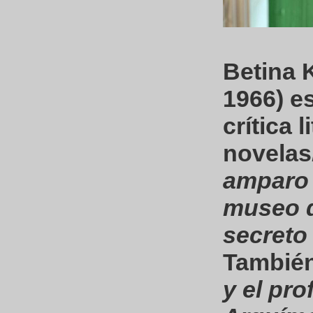
Betina 
1966) es
crítica 
novelas
amparo
museo d
secreto
También
y el pr