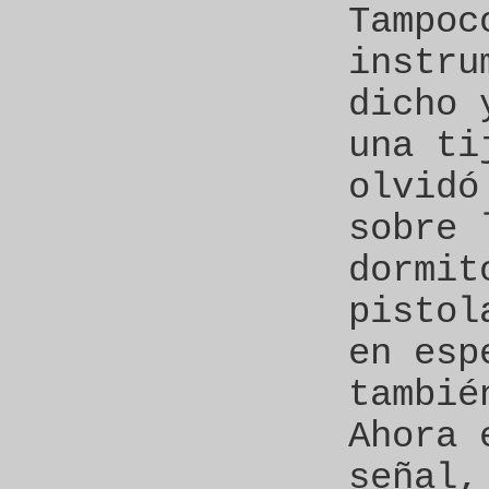
Tampoc
instru
dicho 
una ti
olvidó
sobre 
dormit
pistol
en esp
tambié
Ahora 
señal,