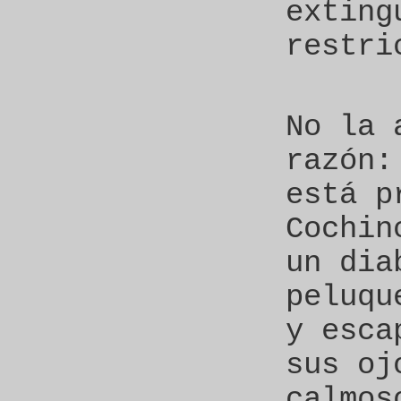
exting
restri
No la 
razón:
está p
Cochin
un dia
peluqu
y esca
sus oj
calmos