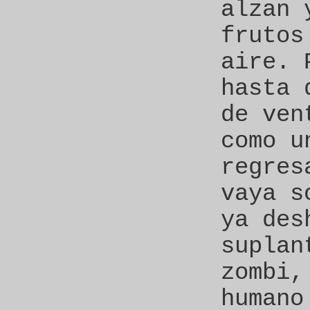
alzan 
frutos
aire. 
hasta 
de ven
como u
regres
vaya s
ya des
suplan
zombi,
humano