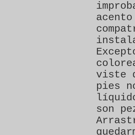
improb
acento
compat
instal
Except
colore
viste 
pies n
líquid
son pe
Arrast
quedar