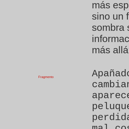
más espe
sino un
sombra 
informac
más all
Apañad
Fragmento
cambia
aparec
peluqu
perdid
mal co