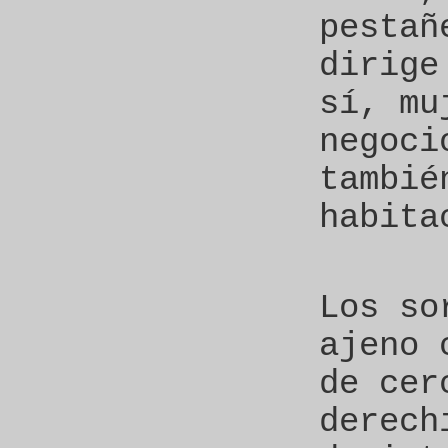
pestañ
dirige
sí, mu
negoci
tambié
habita
Los so
ajeno 
de cer
derech