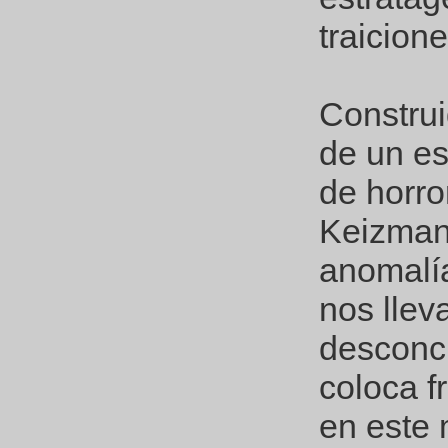
traicion
Construi
de un es
de horro
Keizman
anomalía
nos llev
desconci
coloca f
en este