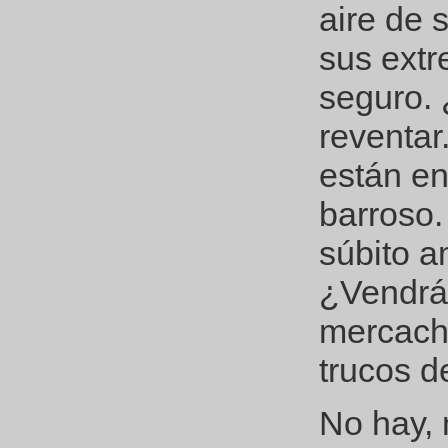
aire de 
sus extr
seguro. 
reventar
están e
barroso.
súbito a
¿Vendrá
mercachi
trucos d
No hay, 