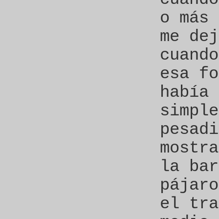
o más 
me dej
cuando
esa fo
había 
simple
pesadi
mostra
la bar
pájaro
el tra