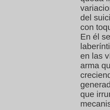
variacio
del suic
con toqu
En él se
laberínt
en las 
arma qu
crecien
generad
que irru
mecanis