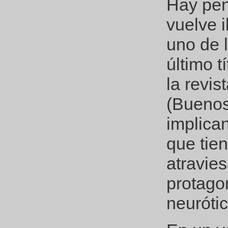
Hay pen
vuelve i
uno de 
último t
la revis
(Buenos
implica
que tie
atravies
protagon
neurótic