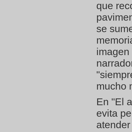
que rec
pavimen
se sume
memoria
imagen 
narrado
"siempr
mucho m
En "El 
evita p
atender 