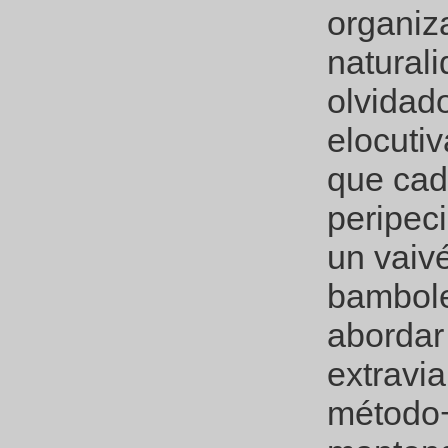
organiz
natural
olvidad
elocuti
que cad
peripec
un vaivé
bambole
abordar 
extravia
método−