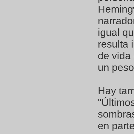
Hemingw
narrado
igual q
resulta 
de vida 
un peso 
Hay tam
"Últimos
sombras
en part