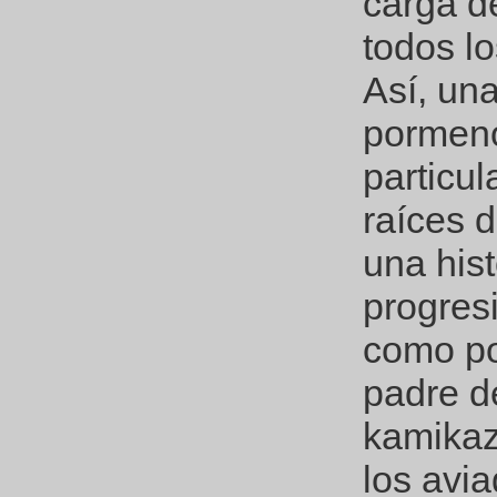
carga d
todos lo
Así, un
pormeno
particul
raíces 
una his
progres
como por
padre de
kamikaz
los avia