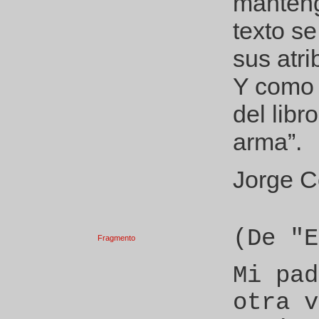
mantenga
texto s
sus atri
Y como 
del libr
arma”.
Jorge C
(De "E
Fragmento
Mi pad
otra v