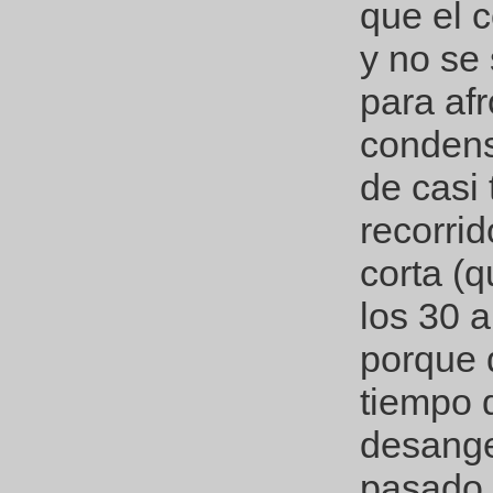
que el c
y no se
para afr
condens
de casi 
recorri
corta (q
los 30 a
porque 
tiempo d
desange
pasado 