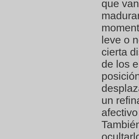
que van
madurar
momento
leve o 
cierta d
de los 
posició
desplaz
un refi
afectivo
También
ocultarl