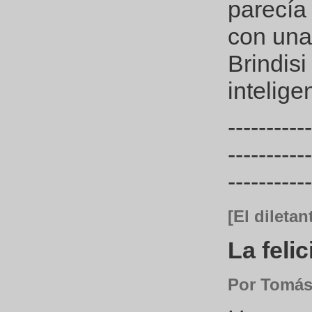
parecía
con una
Brindis
intelige
-----------
-----------
-----------
[El diletan
La feli
Por Tomás