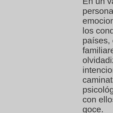
En un va
persona
emocion
los con
países,
familiar
olvidad
intenci
caminata
psicoló
con ell
goce.