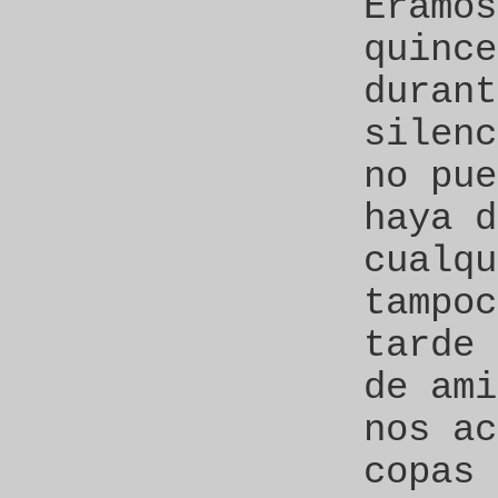
Éramos
quince
durant
silenc
no pue
haya d
cualqu
tampoc
tarde 
de ami
nos ac
copas 