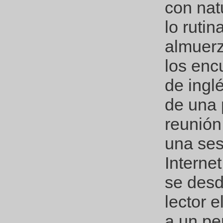
con nat
lo rutin
almuerz
los enc
de ingl
de una 
reunión
una ses
Internet
se desdi
lector 
a un pe