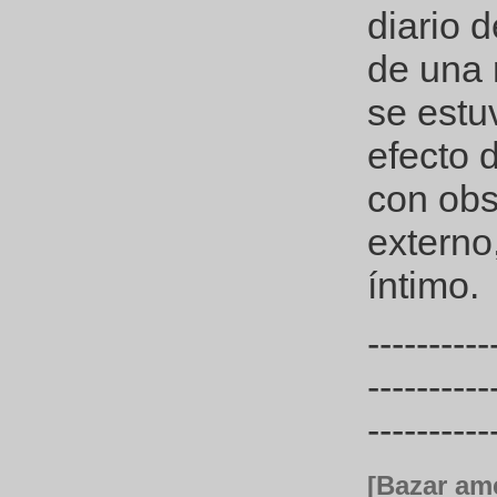
diario d
de una 
se estu
efecto 
con obst
externo
íntimo.
----------
----------
----------
[Bazar am