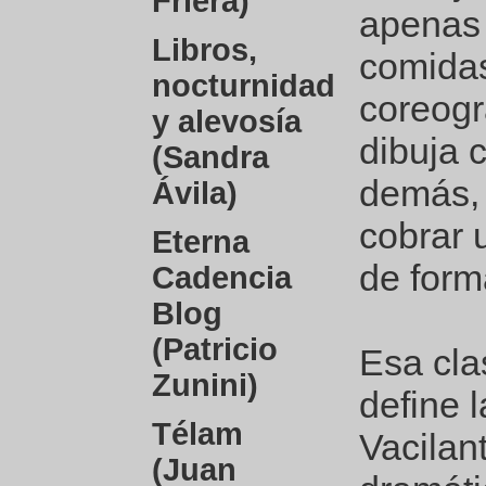
Friera)
apenas 
Libros,
comidas
nocturnidad
coreogr
y alevosía
dibuja 
(Sandra
demás, 
Ávila)
cobrar 
Eterna
de form
Cadencia
Blog
(Patricio
Esa cla
Zunini)
define l
Télam
Vacilan
(Juan