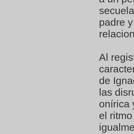
secuela
padre y
relacio
Al regi
caracter
de Igna
las dis
onírica
el ritm
igualme