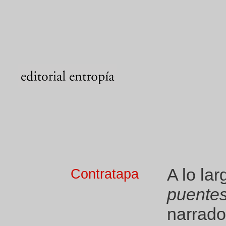
A lo la
Contratapa
puente
narrado