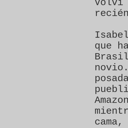
Volví
recié
Isabe
que h
Brasi
novio
posad
puebl
Amazo
mient
cama,