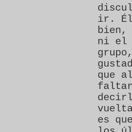
discu
ir. É
bien,
ni el
grupo
gusta
que a
falta
decir
vuelt
es qu
los ú