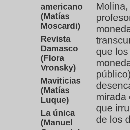
Molina,
americano
(Matías
profeso
Moscardi)
monedas
Revista
transcu
Damasco
que los
(Flora
monedas
Vronsky)
público)
Maviticias
desenca
(Matías
mirada o
Luque)
que irr
La única
de los d
(Manuel