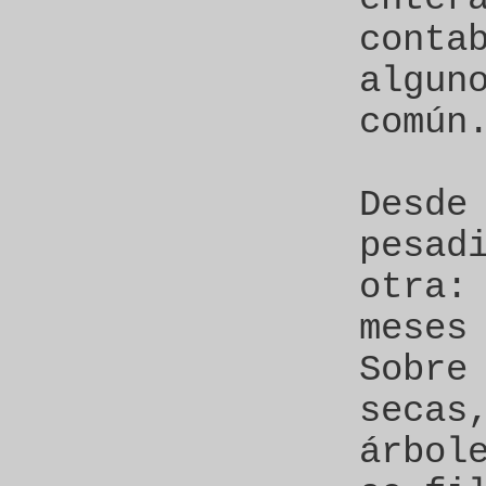
conta
algun
común
Desde
pesad
otra:
meses
Sobre
secas
árbol