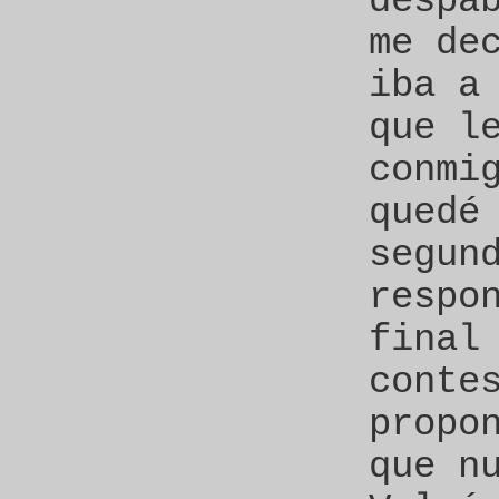
despa
me de
iba a
que l
conmi
quedé
segun
respo
final
conte
propo
que n