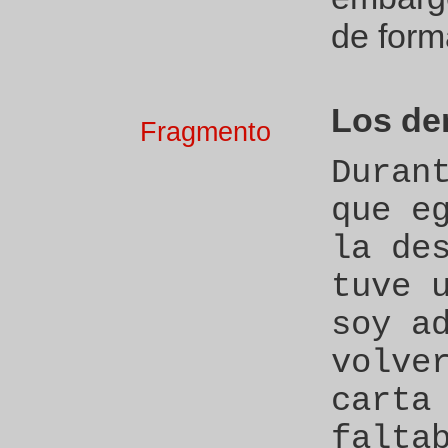
de form
Los de
Fragmento
Duran
que e
la de
tuve 
soy a
volve
carta
falta