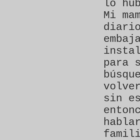
lo hu
Mi ma
diari
embaj
insta
para 
búsqu
volve
sin e
enton
habla
famil