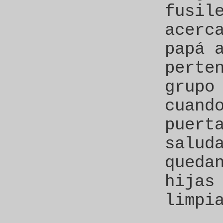
fusil
acerc
papá 
perte
grupo
cuand
puert
salud
queda
hijas
limpi