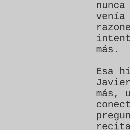
nunca
venía
razon
inten
más.
Esa h
Javie
más, 
conec
pregu
recit