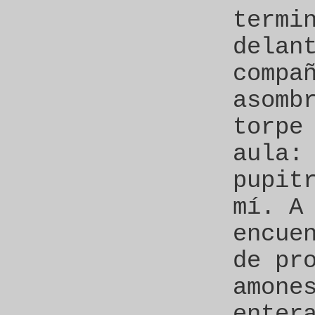
termi
delan
compa
asomb
torpe
aula:
pupit
mí. A
encue
de pr
amone
enter