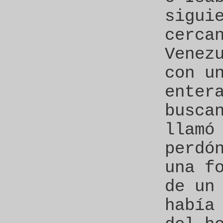
sigui
cerca
Venez
con u
enter
busca
llamó
perdó
una f
de un
había