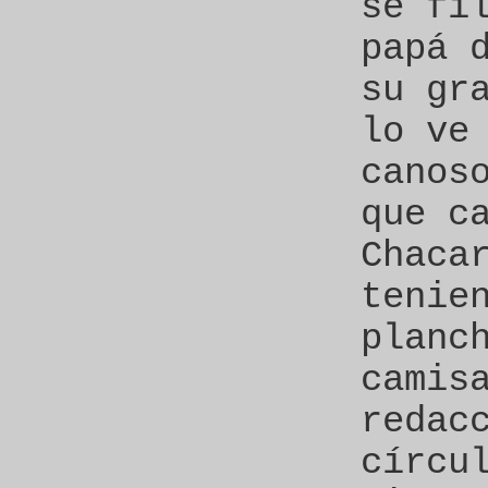
se fi
papá 
su gr
lo ve
canos
que c
Chaca
tenie
planc
camis
redac
círcu