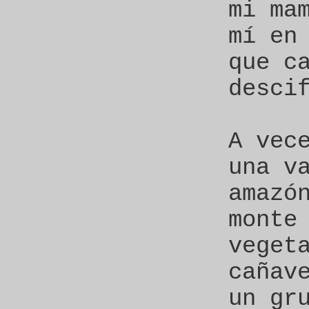
mi ma
mí en
que c
desci
A vec
una v
amazó
monte
veget
cañav
un gr