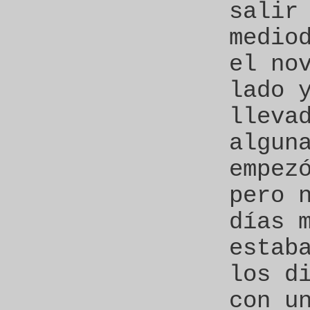
salir
medio
el no
lado 
lleva
algun
empez
pero 
días 
estab
los d
con u