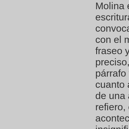
Molina 
escritu
convoca
con el m
fraseo 
preciso,
párrafo
cuanto 
de una 
refiero
acontec