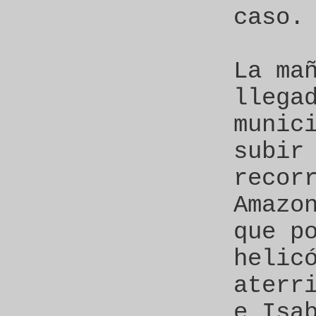
caso.
La ma
llega
munic
subir
recor
Amazo
que p
helic
aterr
e Isa