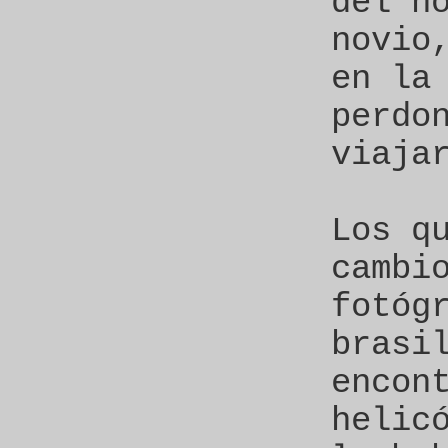
del h
novio
en la
perdo
viaja
Los q
cambi
fotóg
brasi
encon
helic