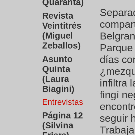
Quaranta)
Separad
Revista
compart
Veintitrés
Belgran
(Miguel
Zeballos)
Parque 
días co
Asunto
Quinta
¿mezqu
(Laura
infiltra
Biagini)
fingí n
Entrevistas
encontr
Página 12
seguir 
(Silvina
Trabaja