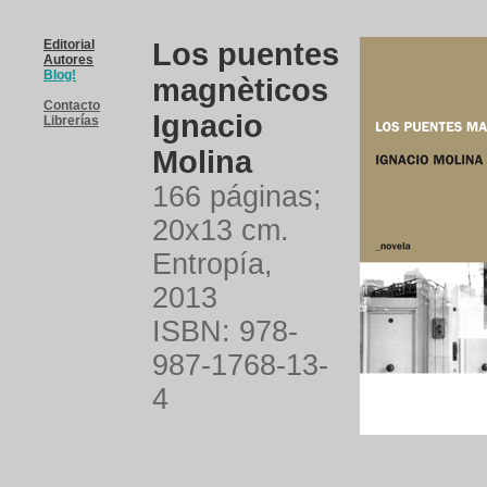
Editorial
Los puentes
Autores
Blog!
magnèticos
Contacto
Ignacio
Librerías
Molina
166 páginas
;
20x13 cm.
Entropía,
2013
ISBN: 978-
987-1768-13-
4