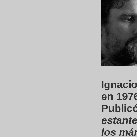
Ignaci
en 197
Publicó
estant
los má