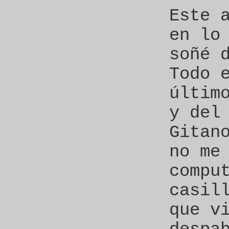
Este 
en lo
soñé 
Todo 
últim
y del
Gitan
no me
compu
casil
que v