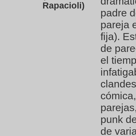
dramáti
Rapacioli)
padre d
pareja 
fija). 
de pare
el tiemp
infatig
clandes
cómica,
parejas
punk de
de vari