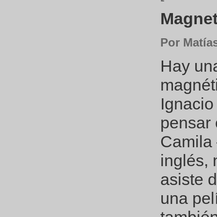
Magneti
Por Matía
Hay un
magnéti
Ignacio
pensar 
Camila 
inglés,
asiste 
una pel