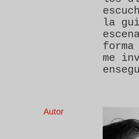
escuc
la gu
escen
forma
me in
enseg
Autor