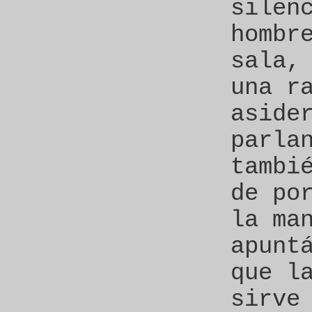
silen
hombr
sala,
una r
aside
parla
tambi
de po
la ma
apunt
que l
sirve