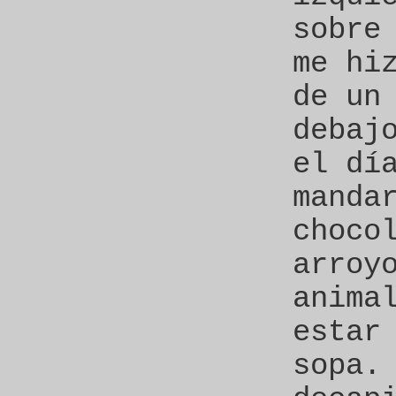
sobre
me hi
de un
debaj
el dí
manda
choco
arroy
anima
estar
sopa.