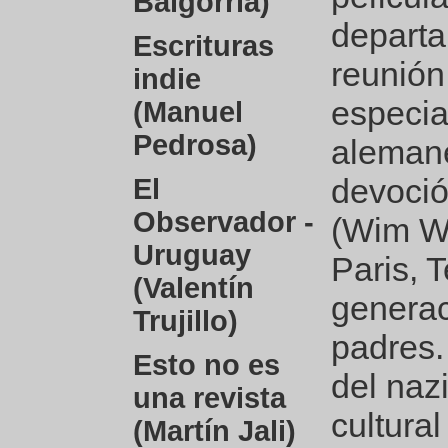
Baigorria)
departa
Escrituras
reunión
indie
especia
(Manuel
Pedrosa)
aleman
devoció
El
Observador -
(Wim We
Uruguay
Paris, 
(Valentín
generac
Trujillo)
padres.
Esto no es
del naz
una revista
cultural
(Martín Jali)