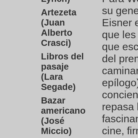
su gene
Artezeta
Eisner e
(Juan
Alberto
que les 
Crasci)
que esc
Libros del
del pre
pasaje
caminar
(Lara
epílogo
Segade)
concien
Bazar
repasa 
americano
fascinan
(José
cine, f
Miccio)