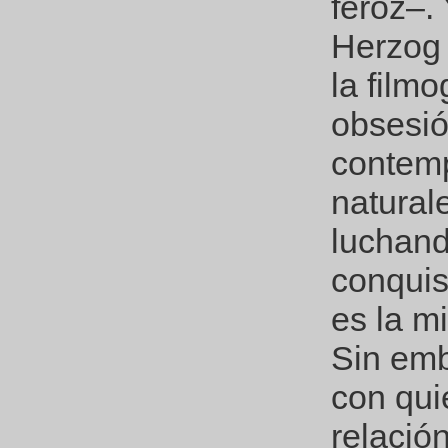
feroz–.
Herzog 
la film
obsesió
contemp
natural
luchand
conquis
es la m
Sin emb
con qui
relació