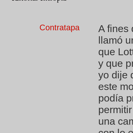
A fines
Contratapa
llamó u
que Lot
y que p
yo dije
este mo
podía p
permiti
una cam
con lo 