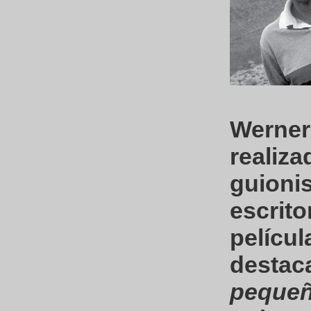
Werner
realiza
guionis
escrito
películ
desta
pequeñ