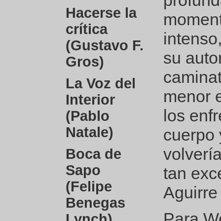
profund
Hacerse la
momento
crítica
intenso
(Gustavo F.
su auto
Gros)
caminat
La Voz del
menor e
Interior
los enf
(Pablo
Natale)
cuerpo 
volverí
Boca de
Sapo
tan exc
(Felipe
Aguirre 
Benegas
Para We
Lynch)