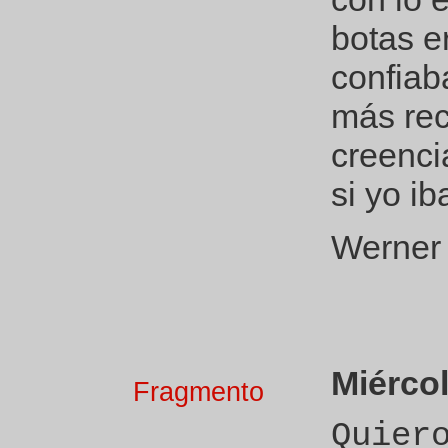
botas e
confiab
más rec
creenci
si yo ib
Werner
Miércol
Fragmento
Quier