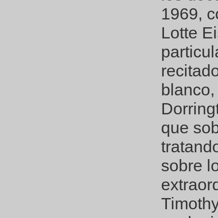
1969, c
Lotte Ei
particu
recitad
blanco,
Dorring
que sob
tratand
sobre l
extraor
Timothy