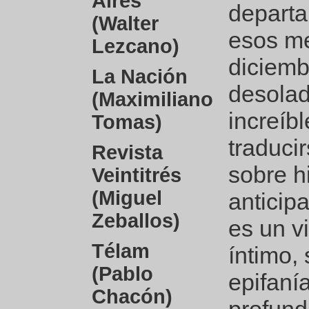
Aires
departa
(Walter
esos me
Lezcano)
diciemb
La Nación
desolad
(Maximiliano
increíb
Tomas)
traduci
Revista
sobre h
Veintitrés
(Miguel
anticip
Zeballos)
es un v
Télam
íntimo,
(Pablo
epifaní
Chacón)