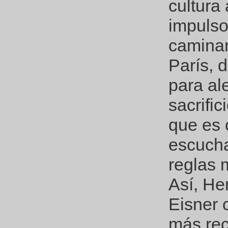
cultura
impulso,
caminan
París, 
para al
sacrific
que es 
escucha
reglas 
Así, Her
Eisner 
más rec