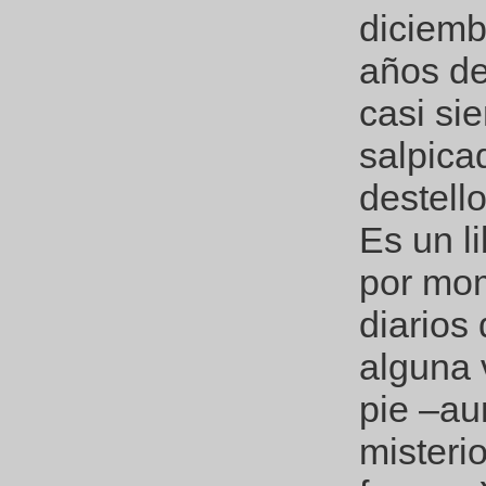
diciemb
años de
casi si
salpica
destell
Es un l
por mom
diarios
alguna 
pie –au
misteri