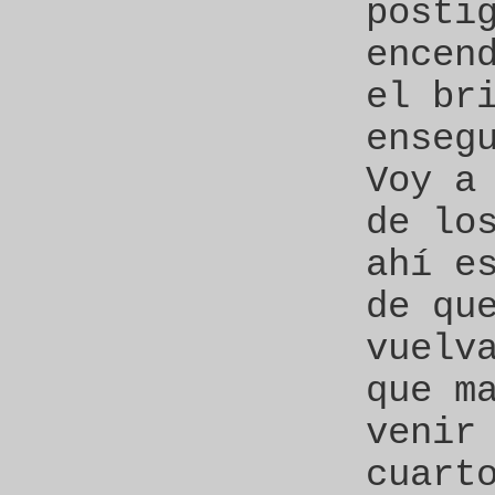
posti
encen
el br
enseg
Voy a
de lo
ahí e
de qu
vuelv
que m
venir
cuart