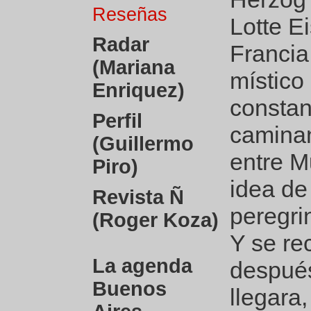
Reseñas
Lotte E
Radar
Francia
(Mariana
místico
Enriquez)
constan
Perfil
caminan
(Guillermo
entre M
Piro)
idea de
Revista Ñ
peregri
(Roger Koza)
Y se re
La agenda
después
Buenos
llegara