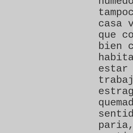
húmed
tampo
casa 
que c
bien 
habit
estar
traba
estra
quema
senti
paria