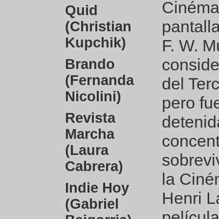
Cinéma,
Quid
pantall
(Christian
Kupchik)
F. W. M
conside
Brando
(Fernanda
del Ter
Nicolini)
pero fu
Revista
detenid
Marcha
concent
(Laura
sobrevi
Cabrera)
la Ciné
Indie Hoy
Henri L
(Gabriel
película