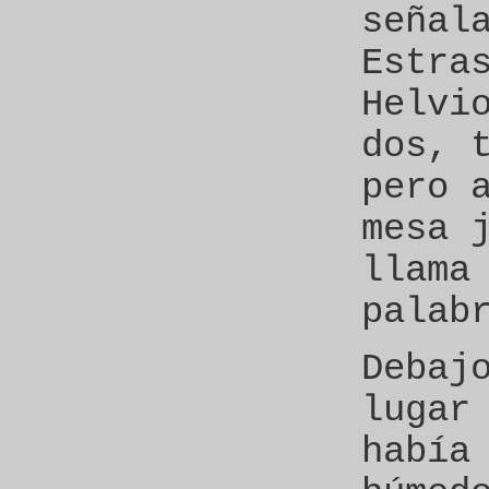
señal
Estra
Helvi
dos, 
pero 
mesa 
llama
palab
Debaj
lugar
había