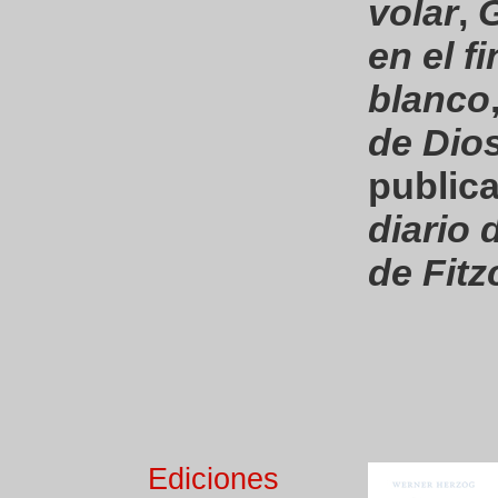
volar
,
G
en el f
blanco
de Dio
public
diario 
de Fitz
Ediciones