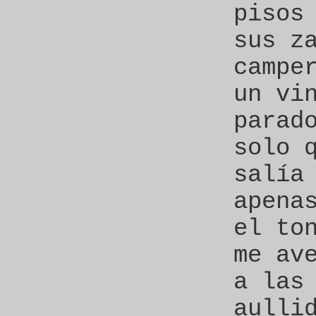
pisos
sus z
campe
un vi
parad
solo 
salía
apena
el to
me av
a las
aulli