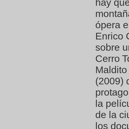
hay que
montaña
ópera e
Enrico 
sobre u
Cerro T
Maldito
(2009) 
protago
la pelí
de la c
los doc