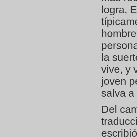
logra, E
típicam
hombre 
persona
la suer
vive, y
joven p
salva a
Del cam
traducc
escribi