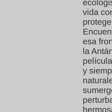
ecologi
vida co
protege
Encuent
esa fro
la Antá
película
y siemp
natural
sumerge
perturb
hermosa