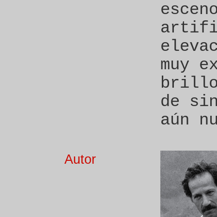
escen
artif
eleva
muy e
brill
de si
aún n
Autor