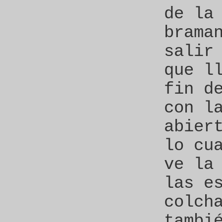
de la
brama
salir
que l
fin d
con l
abier
lo cu
ve la
las e
colch
tambi