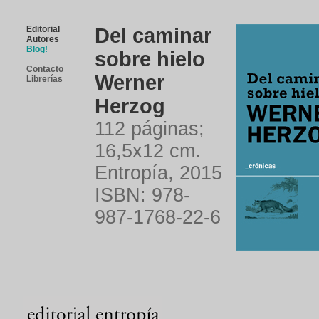
Editorial
Del caminar
Autores
Blog!
sobre hielo
Contacto
Werner
Librerías
Herzog
112 páginas
;
16,5x12 cm.
Entropía,
2015
ISBN: 978-
987-1768-22-6