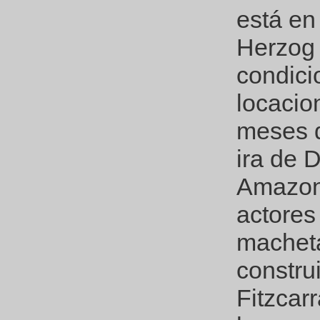
está en 
Herzog 
condici
locacio
meses d
ira de D
Amazona
actores
macheta
constru
Fitzcar