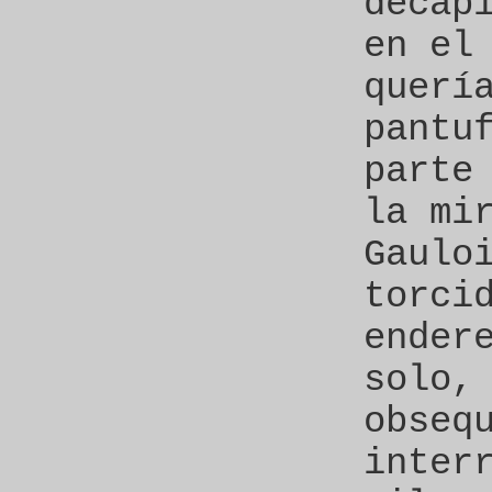
decap
en el
querí
pantu
parte
la mi
Gaulo
torci
ender
solo,
obseq
inter