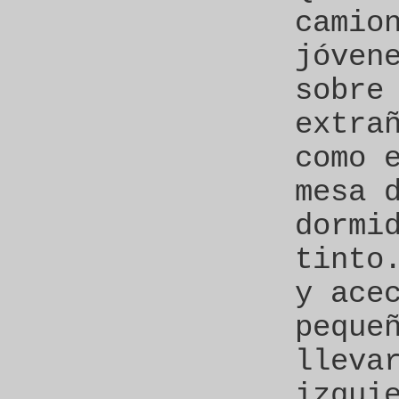
camio
jóven
sobre
extra
como 
mesa 
dormi
tinto
y ace
peque
lleva
izqui