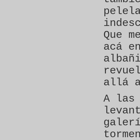
pelel
indes
Que m
acá e
albañ
revue
allá 
A las
levan
galer
torme